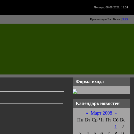
Четверг, 06.08.2026, 12:24
Приветствую Вас
Гость
|
RSS
Форма входа
Календарь новостей
«
Март 2008
»
Пн
Вт
Ср
Чт
Пт
Сб
Вс
1
2
3
4
5
6
7
8
9