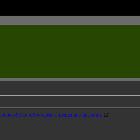
unter-Strike и Everquest запрещены в Бразилии
(2)