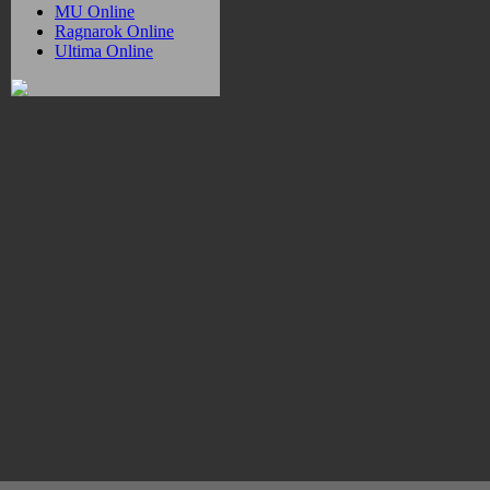
MU Online
Ragnarok Online
Ultima Online