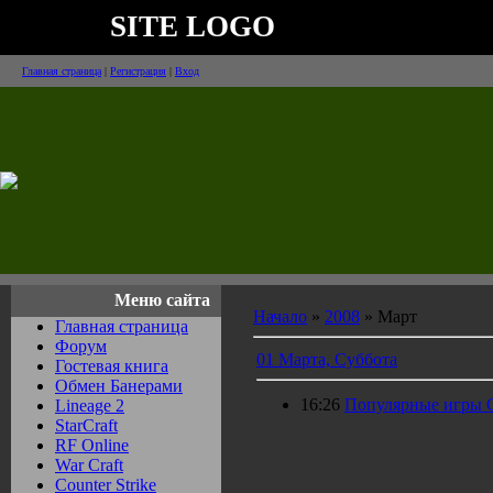
SITE LOGO
Главная страница
|
Регистрация
|
Вход
Меню сайта
Начало
»
2008
»
Март
Главная страница
Форум
01 Марта, Суббота
Гостевая книга
Обмен Банерами
16:26
Популярные игры Co
Lineage 2
StarCraft
RF Online
War Craft
Counter Strike