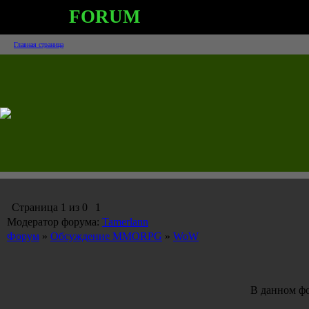
FORUM
Главная страница
Страница
1
из
0
1
Модератор форума:
Tamerlann
Форум
»
Обсуждение MMORPG
»
WoW
В данном фо