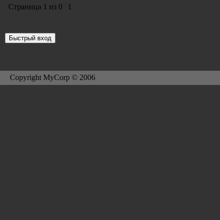
Страница
1
из
0
1
Copyright MyCorp © 2006