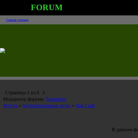
FORUM
Главная страница
Страница
1
из
0
1
Модератор форума:
Tamerlann
Форум
»
Мультиплеерные игры
»
War Craft
В данном фо