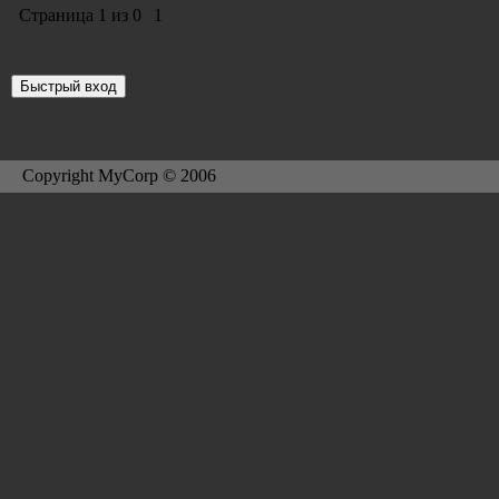
Страница
1
из
0
1
Copyright MyCorp © 2006