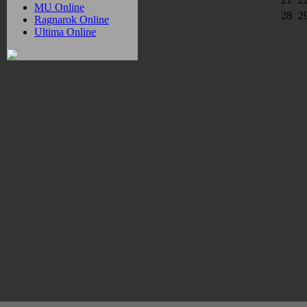
MU Online
28
2
Ragnarok Online
Ultima Online