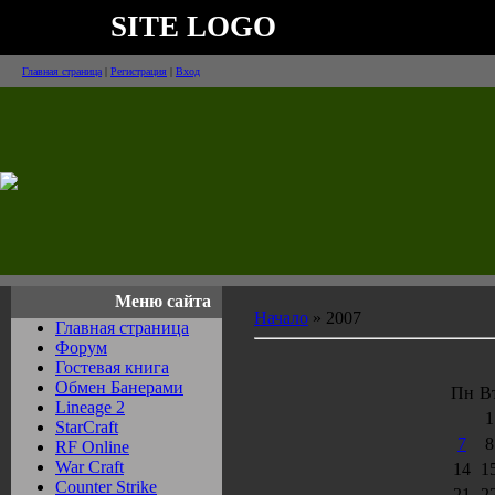
SITE LOGO
Главная страница
|
Регистрация
|
Вход
Меню сайта
Начало
»
2007
Главная страница
Форум
Гостевая книга
Обмен Банерами
Пн
В
Lineage 2
1
StarCraft
7
8
RF Online
War Craft
14
1
Counter Strike
21
2